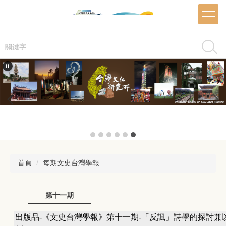
跳
到
主
要
搜尋
內
容
區
首頁
每期文史台灣學報
第十一期
出版品-《文史台灣學報》第十一期-「反諷」詩學的探討兼