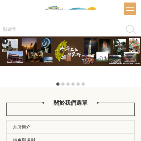
跳
到
主
要
搜尋
內
容
區
推甄海報
關於我們選單
系所簡介
特色與規劃