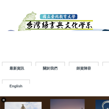
跳
到
主
要
內
容
區
最新資訊
關於我們
師資陣容
English