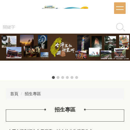
跳
到
主
要
搜尋
內
容
區
首頁
招生專區
招生專區