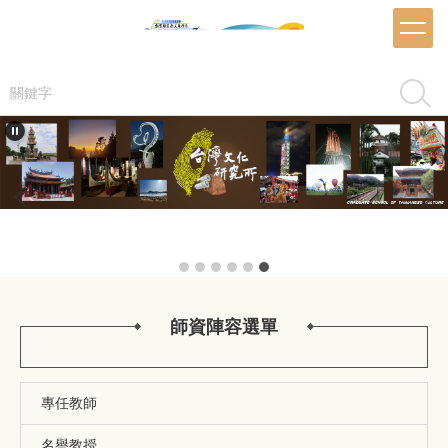
跳
到
主
要
搜尋
內
容
區
師資陣容選單
專任教師
名譽教授