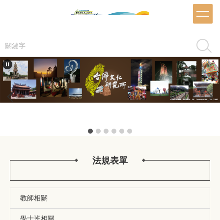
跳
到
主
要
搜尋
內
容
區
推甄海報
法規表單
教師相關
學士班相關