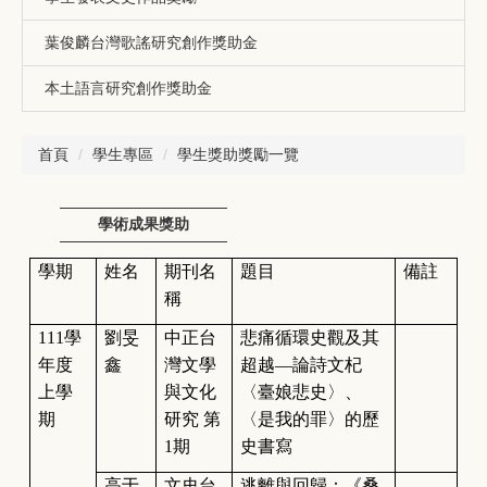
葉俊麟台灣歌謠研究創作獎助金
本土語言研究創作獎助金
首頁
學生專區
學生獎助獎勵一覽
學術成果獎助
學期
姓名
期刊名
題目
備註
稱
111
學
劉旻
中正台
悲痛循環史觀及其
年度
鑫
灣文學
超越—論詩文杞
上學
與文化
〈臺娘悲史〉、
期
研究 第
〈是我的罪〉的歷
1期
史書寫
高于
文史台
逃離與回歸：《桑