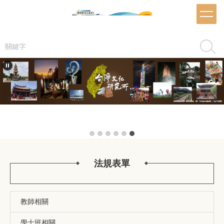
跳
到
主
要
搜尋
內
容
區
法規表單
教師相關
學士班相關