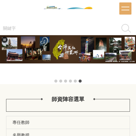
跳
到
主
要
搜尋
內
容
區
師資陣容選單
專任教師
名譽教授