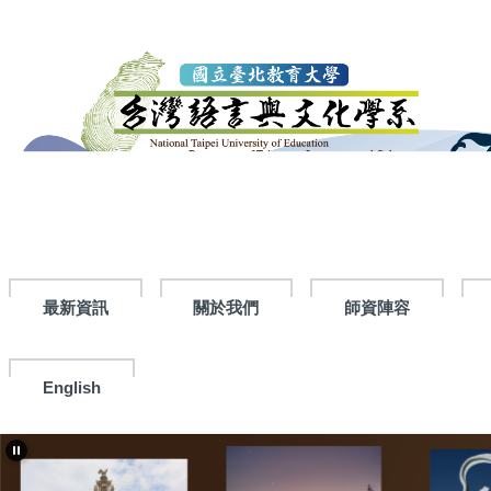
跳
到
主
要
內
容
區
最新資訊
關於我們
師資陣容
English