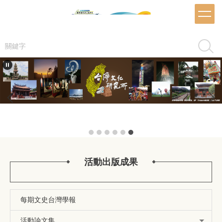
跳
到
主
要
搜尋
內
容
區
活動出版成果
每期文史台灣學報
活動論文集