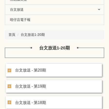
台文放送
咁仔店電子報
首頁
台文放送1-20期
台文放送1-20期
台文放送 - 第20期
台文放送 - 第19期
台文放送 - 第18期