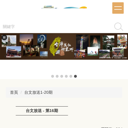
跳
到
主
要
搜尋
內
容
區
首頁
台文放送1-20期
台文放送 - 第16期