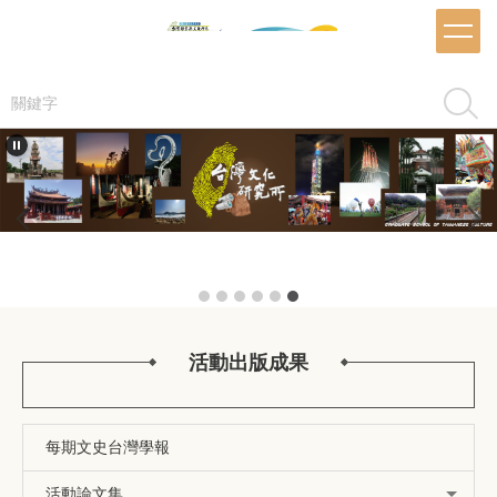
跳
到
主
要
搜尋
內
容
區
活動出版成果
每期文史台灣學報
活動論文集