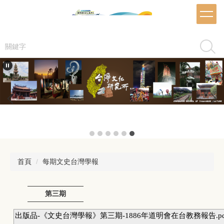
跳
到
主
要
搜尋
內
容
區
首頁
每期文史台灣學報
第三期
出版品-《文史台灣學報》第三期-1886年道明會在台教務報告.pd