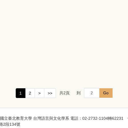
共
2
頁
到
Go
1
2
>
>>
本網站著作權屬於國立臺北教育大學 台灣語言與文化學系 電話：02-2732-1104轉62231
東路2段134號