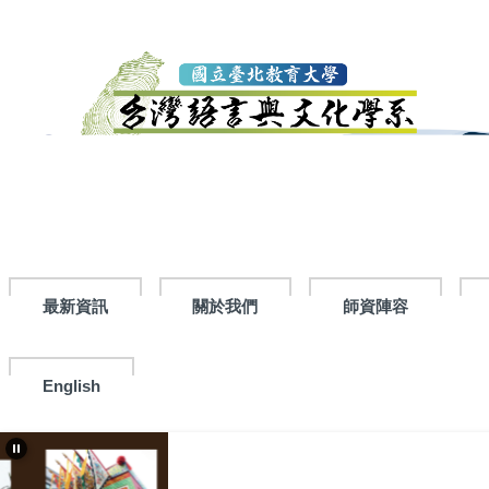
跳
到
主
要
內
容
區
最新資訊
關於我們
師資陣容
English