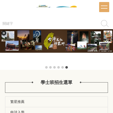
跳
到
主
要
搜尋
內
容
區
學士班招生選單
繁星推薦
申請入學