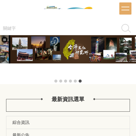
跳
到
主
要
搜尋
內
容
區
最新資訊選單
綜合資訊
最新公告