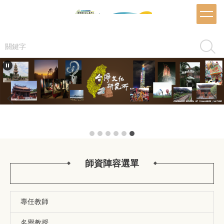
跳
到
主
要
搜尋
內
容
區
師資陣容選單
專任教師
名譽教授