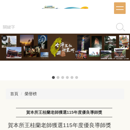
跳
到
主
要
搜尋
內
容
區
推甄海報
首頁
榮譽榜
賀本所王桂蘭老師獲選115年度優良導師獎
賀本所王桂蘭老師獲選115年度優良導師獎