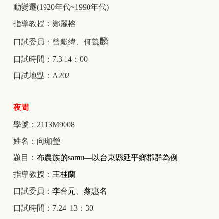
動變遷(1920年代~1990年代)
指導教授：鄭麗榕
麟
口試委員：曾獻緯、何義
口試時間：7.3 14：00
口試地點：A202
夜間
學號：2113M9008
姓名：向珈瑩
題目：
布農族的samu—以台東縣延平鄉郡群為例
指導教授：
王桂蘭
口試委員：
李台元
、
蔡惠名
口試時間：7.24 13：30