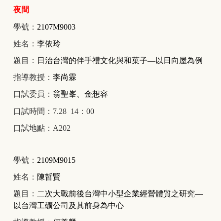
夜間
學號：
2107M9003
姓名：
李依玲
題目：
日治台灣的伴手禮文化與和菓子—以日向屋為例
指導教授：
李尚霖
口試委員：
翁聖峯、金想容
口試時間：7.28 14：00
口試地點：A202
學號：
2109M9015
姓名：
陳哲賢
題目：
二次大戰前後台灣中小型企業經營體質之研究—
以台灣工礦公司及其前身為中心