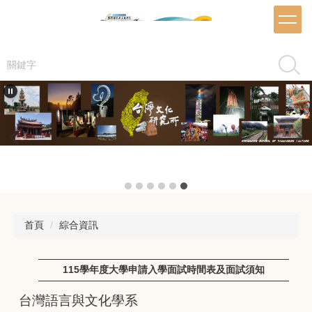
跳
到
主
要
搜尋
內
容
區
首頁
綜合資訊
115學年度大學申請入學面試時間表及面試須知
台灣語言與文化學系