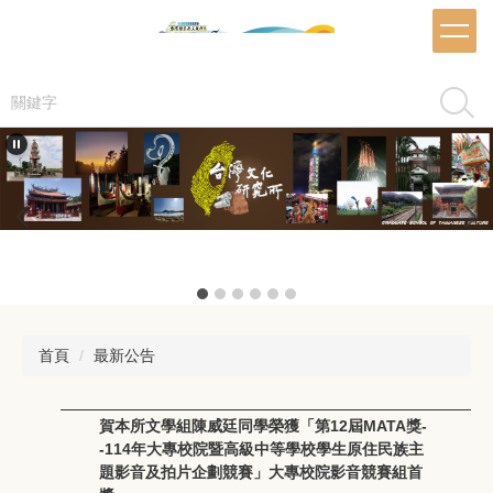
跳
到
主
要
搜尋
內
容
區
推甄海報
首頁
最新公告
賀本所文學組陳威廷同學榮獲「第12屆MATA獎-
-114年大專校院暨高級中等學校學生原住民族主
題影音及拍片企劃競賽」大專校院影音競賽組首