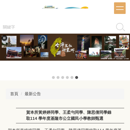
跳
到
主
要
搜尋
內
容
區
首頁
最新公告
賀本所黃婷婷同學、王柔勻同學、陳思倩同學錄
取114 學年度基隆市公立國民小學教師甄選