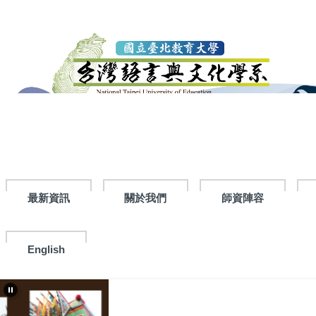
跳
到
主
要
內
容
區
最新資訊
關於我們
師資陣容
English