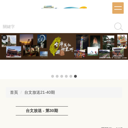
跳
到
主
要
搜尋
內
容
區
首頁
台文放送21-40期
台文放送 - 第30期