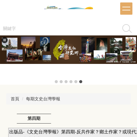
跳
到
主
要
搜尋
內
容
區
首頁
每期文史台灣學報
第四期
出版品-《文史台灣學報》第四期-反共作家？鄉土作家？或現