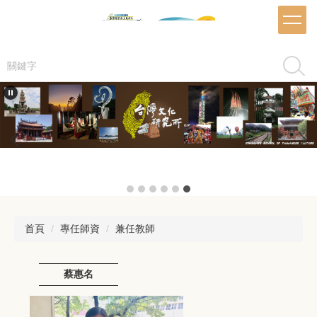
跳
到
主
要
搜尋
內
容
區
首頁
專任師資
兼任教師
蔡惠名