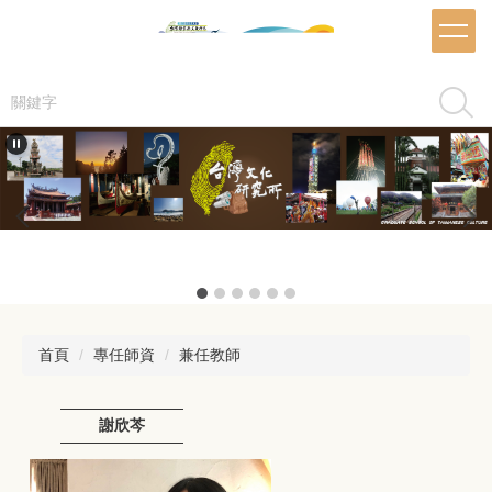
跳
到
主
要
搜尋
內
容
區
首頁
專任師資
兼任教師
謝欣芩