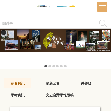
跳
到
主
要
搜尋
內
容
區
推甄海報
綜合資訊
最新公告
榮譽榜
學術資訊
文史台灣學報徵稿