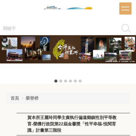
跳
到
主
要
搜尋
內
容
區
推甄海報
首頁
榮譽榜
賀本所王麗玲同學主責執行偏遠鄉鎮性別平等教
育-榮獲行政院第22屆金馨獎「性平幸福-悅閱育
識」計畫第三階段