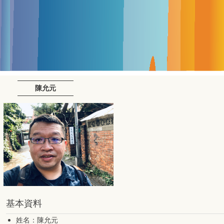
陳允元
基本資料
姓名：陳允元